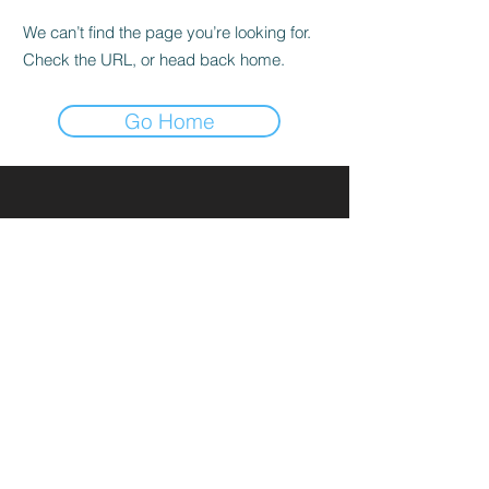
We can’t find the page you’re looking for.
Check the URL, or head back home.
Go Home
Paiement
Livraison gratuite
Livraison rapide
sécurisé
à partir de 49,99€
ROSAH BLANCA
Foire aux questions
Mentions Légales
Conditions générales de vente
rosahblanca@gmail.com
© 2021 par TOUVEREY Créé avec
Wix