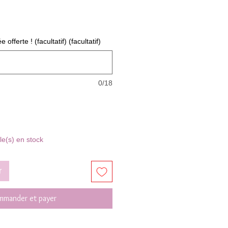
fferte ! (facultatif) (facultatif)
0/18
cle(s) en stock
r
mander et payer