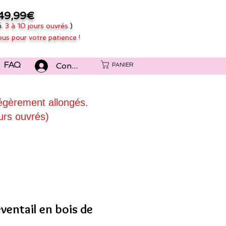
49,99€
i.
3 à 10 jours ouvrés.
)
ous pour votre patience !
Connexion
PANIER
FAQ
légèrement allongés.
urs ouvrés)
éventail en bois de