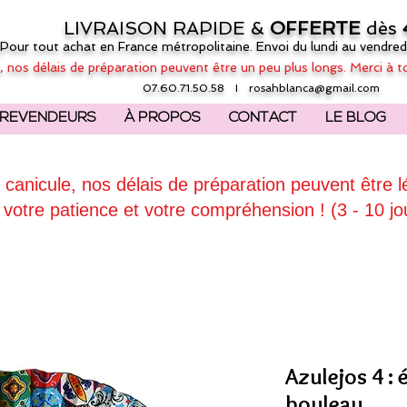
LIVRAISON RAPIDE &
OFFERTE
dès
(Pour tout achat en France métropolitaine. Envoi du lundi au vendred
, nos délais de préparation peuvent être un peu plus longs. Merci à t
07.60.71.50.58 I
rosahblanca@gmail.com
REVENDEURS
À PROPOS
CONTACT
LE BLOG
 canicule, nos délais de préparation peuvent être 
 votre patience et votre compréhension ! (3 - 10 jo
Azulejos 4 : 
bouleau