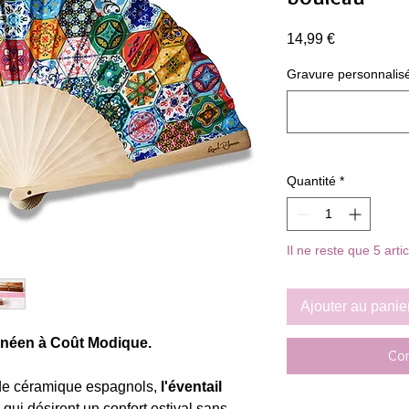
Prix
14,99 €
Gravure personnalisée o
Quantité
*
Il ne reste que 5 arti
Ajouter au panie
ranéen à Coût Modique.
Com
 de céramique espagnols,
l'éventail
qui désirent un confort estival sans