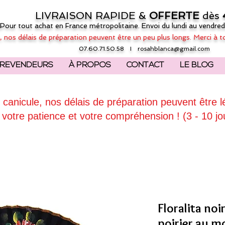
LIVRAISON RAPIDE &
OFFERTE
dès
(Pour tout achat en France métropolitaine. Envoi du lundi au vendred
, nos délais de préparation peuvent être un peu plus longs. Merci à t
07.60.71.50.58 I
rosahblanca@gmail.com
REVENDEURS
À PROPOS
CONTACT
LE BLOG
 canicule, nos délais de préparation peuvent être 
 votre patience et votre compréhension ! (3 - 10 jo
Floralita noi
poirier au mo