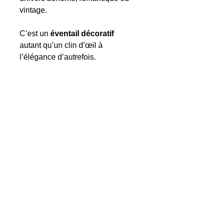
vintage.
C’est un
éventail décoratif
autant qu’un clin d’œil à
l’élégance d’autrefois.
6. caractéristiques techniques
de l’éventail Floravera 1.
Dimensions :
42 cm ouvert |
23 cm fermé.
Poids :
Environ 35 g.
Matériaux :
Bois de poirier
clair, tissu imprimé doux et
résistant.
Motif :
Fleurs multicolores
façon aquarelle.
Couleurs principales :
Blanc,