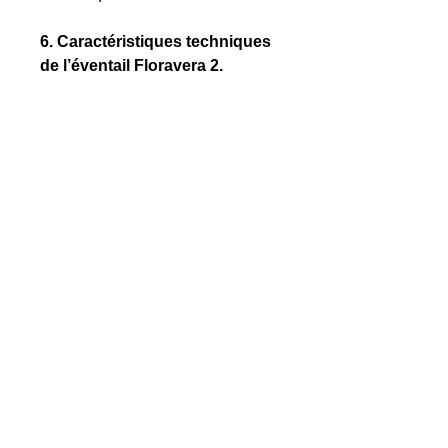
6. Caractéristiques techniques
de l’éventail Floravera 2.
Dimensions
: 42 cm ouvert |
23 cm fermé.
Poids
: Environ 35 g.
Matériaux
: Bois de poirier
clair et tissu imprimé doux.
Motif
: Fleurs pastel façon
aquarelle (rose et vert).
Style
: Floral, romantique,
doux.
Utilisation
: Rafraîchissement
personnel, accessoire de
mode, décoration.
7. un éventail soigné, livré avec