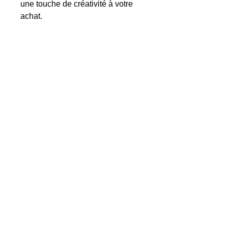
une touche de créativité à votre
achat.
Que ce soit une suite d'initiales
ou un message émouvant, la
gravure de votre
éventail
personnalisé
le rendra encore
plus original et précieux. Cette
création exceptionnelle, dotée
d'une touche personnelle, sera
certainement appréciée pendant
de nombreuses années.
7. Caractéristiques de l’éventail
Aura rose.
TAILLE OUVERT :
42 cm.
TAILLE FERME
: 23 cm.
MATIERE
: Bois de sipo et