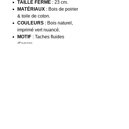
TAILLE FERMÉ
: 23 cm.
MATÉRIAUX
: Bois de poirier
& toile de coton.
COULEURS
: Bois naturel,
imprimé vert nuancé.
MOTIF
: Taches fluides
d’encre.
POIDS
: Environ 48 g.
FABRICATION
: Fait main.
MARQUE
: Rosah Blanca.
Chaque
éventail fait
main
présente de légères
variations de teinte. De petits
nœuds naturels peuvent
également apparaître dans le
bois, soulignant l’authenticité de
la matière. Une singularité
précieuse qui rend chaque pièce