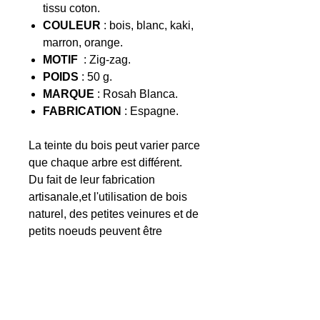
tissu coton.
COULEUR
: bois, blanc, kaki,
marron, orange.
MOTIF
: Zig-zag.
POIDS
: 50 g.
MARQUE
: Rosah Blanca.
FABRICATION
: Espagne.
La teinte du bois peut varier parce
que chaque arbre est différent.
Du fait de leur fabrication
artisanale,et l'utilisation de bois
naturel, des petites veinures et de
petits noeuds peuvent être
apparents sur le bois.
Envoi rapide et soigné dans une
enveloppe à bulle avec numéro
de suivi.