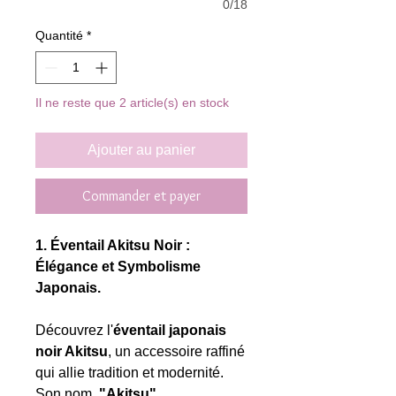
0/18
Quantité
*
Il ne reste que 2 article(s) en stock
Ajouter au panier
Commander et payer
1. Éventail Akitsu Noir :
Élégance et Symbolisme
Japonais.
Découvrez l'
éventail japonais
noir Akitsu
, un accessoire raffiné
qui allie tradition et modernité.
Son nom,
"Akitsu"
,