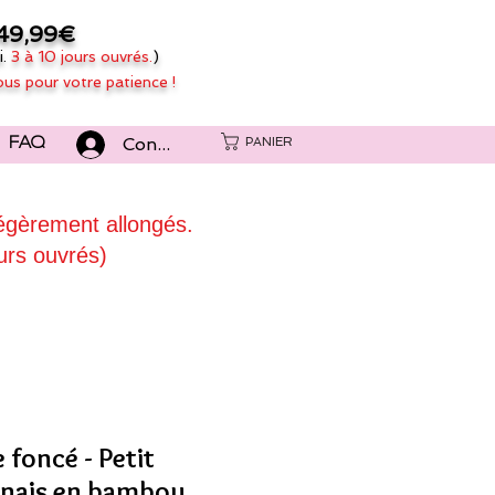
49,99€
i.
3 à 10 jours ouvrés.
)
ous pour votre patience !
Connexion
PANIER
FAQ
légèrement allongés.
urs ouvrés)
 foncé - Petit
ponais en bambou