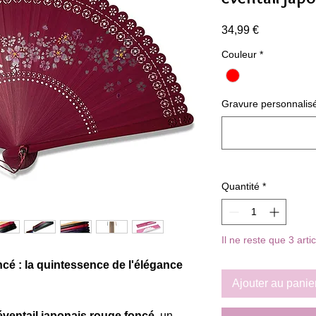
Prix
34,99 €
Couleur
*
Gravure personnalisée 
Quantité
*
Il ne reste que 3 arti
cé : la quintessence de l'élégance
Ajouter au panie
éventail japonais rouge foncé
, un