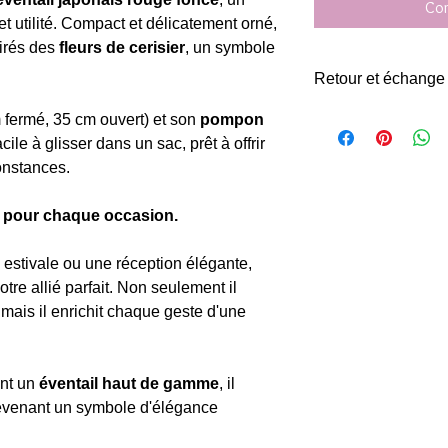
Com
 et utilité. Compact et délicatement orné,
pirés des
fleurs de cerisier
, un symbole
Retour et échange
Retour et échange po
 fermé, 35 cm ouvert) et son
pompon
la date de livraison.
ile à glisser dans un sac, prêt à offrir
constances.
é pour chaque occasion.
estivale ou une réception élégante,
otre allié parfait. Non seulement il
 mais il enrichit chaque geste d'une
ent un
éventail haut de gamme
, il
devenant un symbole d'élégance