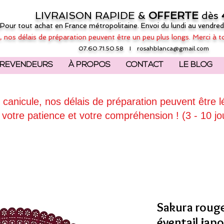
LIVRAISON RAPIDE &
OFFERTE
dès
(Pour tout achat en France métropolitaine. Envoi du lundi au vendred
, nos délais de préparation peuvent être un peu plus longs. Merci à t
07.60.71.50.58 I
rosahblanca@gmail.com
REVENDEURS
À PROPOS
CONTACT
LE BLOG
 canicule, nos délais de préparation peuvent être 
 votre patience et votre compréhension ! (3 - 10 jo
Sakura rouge
éventail ja