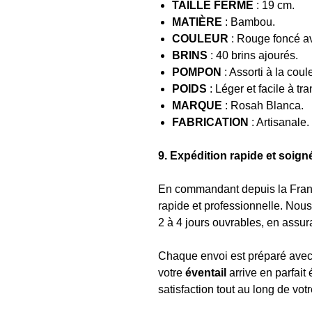
TAILLE FERMÉ
: 19 cm.
MATIÈRE
: Bambou.
COULEUR
: Rouge foncé av
BRINS
: 40 brins ajourés.
POMPON
: Assorti à la coul
POIDS
: Léger et facile à tra
MARQUE
: Rosah Blanca.
FABRICATION
: Artisanale.
9. Expédition rapide et soign
En commandant depuis la Franc
rapide et professionnelle. Nou
2 à 4 jours ouvrables, en assur
Chaque envoi est préparé avec 
votre
éventail
arrive en parfait 
satisfaction tout au long de vot