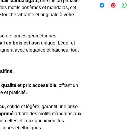
ntail Mandalaga 1
, une fusion parfaite
ré des motifs bohèmes et mandalas, cet
touche vibrante et originale à votre
sé de formes géométriques
il en bois et tissu
unique. Léger et
agnera avec élégance et fraîcheur tout
affiné.
e
qualité et prix accessible
, offrant un
 et praticité.
au
, solide et légère, garantit une prise
mprimé
arbore des motifs mandalas aux
ur celles et ceux qui aiment les
stiques et ethniques.