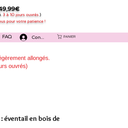
49,99€
i.
3 à 10 jours ouvrés.
)
ous pour votre patience !
Connexion
PANIER
FAQ
légèrement allongés.
urs ouvrés)
: éventail en bois de