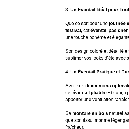
3. Un Éventail Idéal pour Tou
Que ce soit pour une
journée e
festival
, cet
éventail pas cher
une touche bohème et élégante 
Son design coloré et détaillé en
sublimer vos looks d’été avec sty
4. Un Éventail Pratique et Du
Avec ses
dimensions optimale
cet
éventail pliable
est conçu p
apporter une ventilation rafraî
Sa
monture en bois
naturel a
que son tissu imprimé léger ga
fraîcheur.