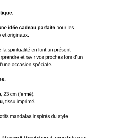
tique.
 une
idée cadeau parfaite
pour les
 et originaux.
e la spiritualité en font un présent
rprendre et ravir vos proches lors d’un
d’une occasion spéciale.
es.
), 23 cm (fermé).
au
, tissu imprimé.
otifs mandalas inspirés du style