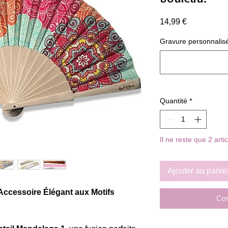
Prix
14,99 €
Gravure personnalisée o
Quantité
*
Il ne reste que 2 arti
Ajouter au panie
 Accessoire Élégant aux Motifs
Com