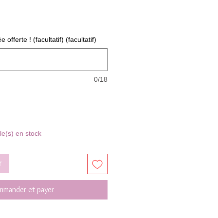
fferte ! (facultatif) (facultatif)
0/18
cle(s) en stock
r
mander et payer