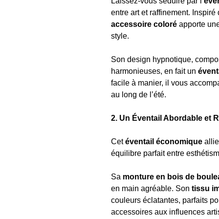
Laissez-vous séduire par l’
éve
entre art et raffinement. Inspi
accessoire coloré
apporte une 
style.
Son design hypnotique, compo
harmonieuses, en fait un
éventa
facile à manier, il vous accomp
au long de l’été.
2. Un Éventail Abordable et R
Cet
éventail économique
alli
équilibre parfait entre esthétisme
Sa
monture en bois de boule
en main agréable. Son
tissu i
couleurs éclatantes, parfaits po
accessoires aux influences arti