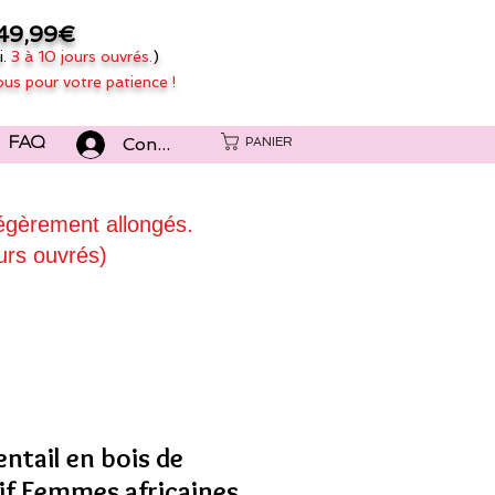
49,99€
i.
3 à 10 jours ouvrés.
)
ous pour votre patience !
Connexion
PANIER
FAQ
légèrement allongés.
urs ouvrés)
entail en bois de
tif Femmes africaines