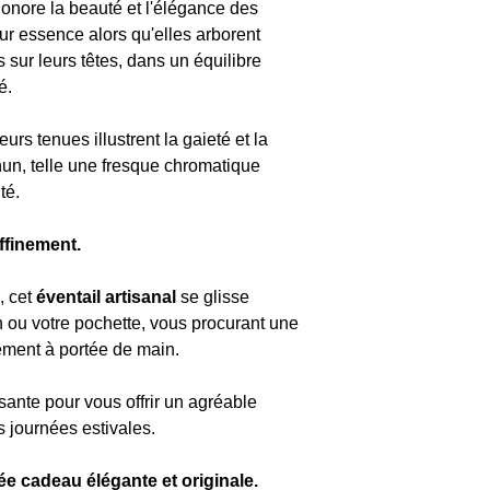
honore la beauté et l'élégance des
ur essence alors qu'elles arborent
 sur leurs têtes, dans un équilibre
é.
rs tenues illustrent la gaieté et la
hun, telle une fresque chromatique
té.
affinement.
 cet
éventail artisanal
se glisse
 ou votre pochette, vous procurant une
nement à portée de main.
ante pour vous offrir un agréable
s journées estivales.
dée cadeau élégante et originale.