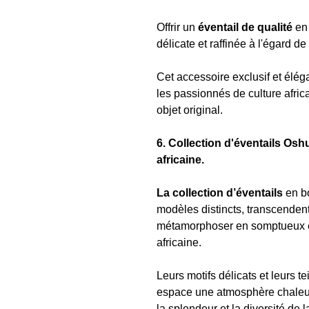
Offrir un
éventail de qualité
en 
délicate et raffinée à l'égard d
Cet accessoire exclusif et élég
les passionnés de culture afri
objet original.
6. Collection d'éventails Osh
africaine.
La collection d’éventails
en b
modèles distincts, transcendent
métamorphoser en somptueux él
africaine.
Leurs motifs délicats et leurs t
espace une atmosphère chaleur
la splendeur et la diversité de l