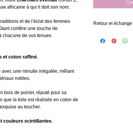
Com
se africaine à qui il doit son nom.
traditions et de l'éclat des femmes
Retour et échange
oûtant confère une touche de
Retour et échange po
n à chacune de vos tenues
la date de livraison.
 et coton raffiné.
 avec une minutie inégalée, mêlant
tériaux nobles.
 bois de poirier, réputé pour sa
s que la toile est réalisée en coton de
 exquise au toucher.
t couleurs scintillantes.