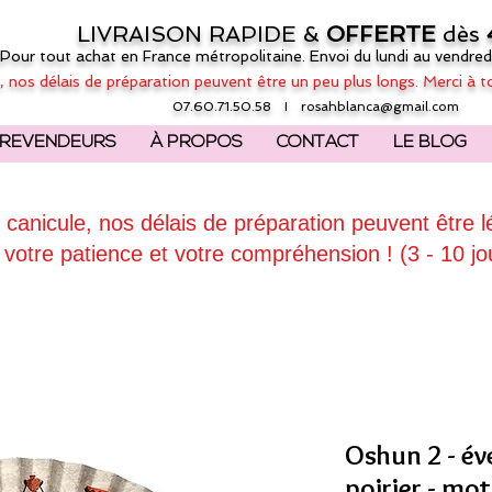
LIVRAISON RAPIDE &
OFFERTE
dès
(Pour tout achat en France métropolitaine. Envoi du lundi au vendred
, nos délais de préparation peuvent être un peu plus longs. Merci à t
07.60.71.50.58 I
rosahblanca@gmail.com
REVENDEURS
À PROPOS
CONTACT
LE BLOG
 canicule, nos délais de préparation peuvent être 
 votre patience et votre compréhension ! (3 - 10 jo
Oshun 2 - év
poirier - mo