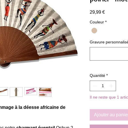
Prix
29,99 €
Couleur
*
Gravure personnalisée 
Quantité
*
Il ne reste que 1 arti
mmage à la déesse africaine de
Ajouter au panie
ec notre
charmant éventail
Oshun 2,