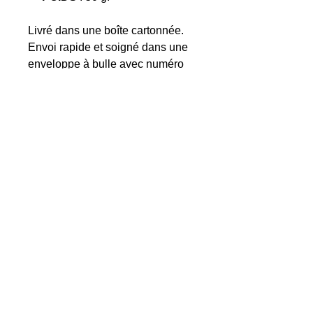
Livré dans une boîte cartonnée.
Envoi rapide et soigné dans une
enveloppe à bulle avec numéro
de suivi.
Retour et échange
Retour et échange possible sous 14
jours à compter de la date de
livraison. (Nous contacter)
Articles similaires
Nouveauté 2026
Nouveauté 2026