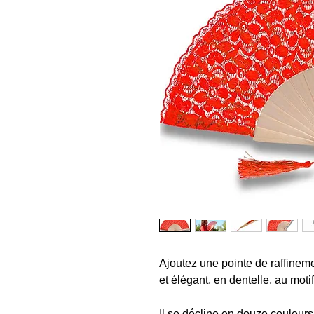
Ajoutez une pointe de raffineme
et élégant, en dentelle, au motif
Il se décline en douze couleur