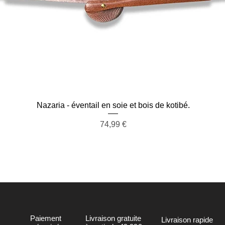
Aperçu rapide
Nazaria - éventail en soie et bois de kotibé.
Prix
74,99 €
Paiement
Livraison gratuite
Livraison rapide