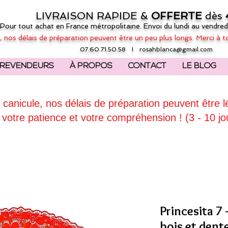
LIVRAISON RAPIDE &
OFFERTE
dès
(Pour tout achat en France métropolitaine. Envoi du lundi au vendred
, nos délais de préparation peuvent être un peu plus longs. Merci à t
07.60.71.50.58 I
rosahblanca@gmail.com
REVENDEURS
À PROPOS
CONTACT
LE BLOG
 canicule, nos délais de préparation peuvent être 
 votre patience et votre compréhension ! (3 - 10 jo
Princesita 7 
bois et dente