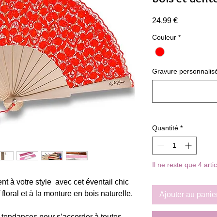
Prix
24,99 €
Couleur
*
Gravure personnalisée 
Quantité
*
Il ne reste que 4 arti
nt à votre style avec cet éventail chic
 floral et à la monture en bois naturelle.
Ajouter au panie
s tendances pour s’accorder à toutes