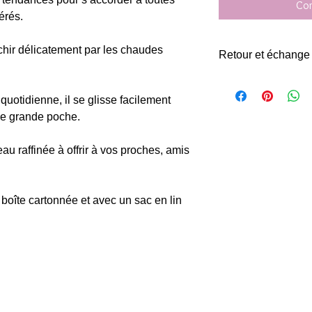
Com
érés.
îchir délicatement par les chaudes
Retour et échange
Retour et échange po
la date de livraison.
 quotidienne, il se glisse facilement
ne grande poche.
u raffinée à offrir à vos proches, amis
e boîte cartonnée et avec un sac en lin