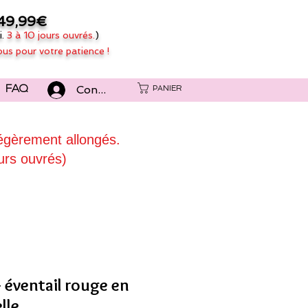
49,99€
i.
3 à 10 jours ouvrés.
)
ous pour votre patience !
Connexion
PANIER
FAQ
légèrement allongés.
urs ouvrés)
- éventail rouge en
lle